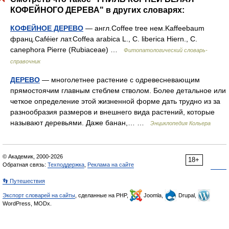
КОФЕЙНОГО ДЕРЕВА" в других словарях:
КОФЕЙНОЕ ДЕРЕВО
— англ.Coffee tree нем.Kaffeebaum
франц.Caféier лат.Coffea arabica L., C. liberica Hiern., C.
canephora Pierre (Rubiaceae) …
Фитопатологический словарь-
справочник
ДЕРЕВО
— многолетнее растение с одревесневающим
прямостоячим главным стеблем стволом. Более детальное или
четкое определение этой жизненной форме дать трудно из за
разнообразия размеров и внешнего вида растений, которые
называют деревьями. Даже банан,… …
Энциклопедия Кольера
© Академик, 2000-2026
18+
Обратная связь:
Техподдержка
,
Реклама на сайте
👣 Путешествия
Экспорт словарей на сайты
, сделанные на PHP,
Joomla,
Drupal,
WordPress, MODx.