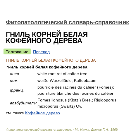
Фитопатологический словарь-справочник
ГНИЛЬ КОРНЕЙ БЕЛАЯ
КОФЕЙНОГО ДЕРЕВА
Толкование
Перевод
ГНИЛЬ КОРНЕЙ БЕЛАЯ КОФЕЙНОГО ДЕРЕВА
гниль корней белая кофейного дерева
англ.
white root rot of coffee tree
нем.
weiße Wurzelfäule, Kaffeebaum
pourridié des racines du caféier (Fomes);
франц.
pourriture blanche des racines du caféier
Fomes lignosus (Klotz.) Bres.; Rigidoporus
возбудитель:
microporus (Swartz) Ov.
см. также
Кофейное дерево
Фитопатологический словарь-справочник. - М.: Наука
.
Дьяков Г. А.
.
1969
.